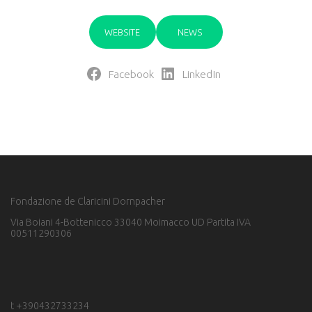
WEBSITE
NEWS
Facebook
LinkedIn
Fondazione de Claricini Dornpacher
Via Boiani 4-Bottenicco 33040 Moimacco UD Partita IVA
00511290306
t +390432733234