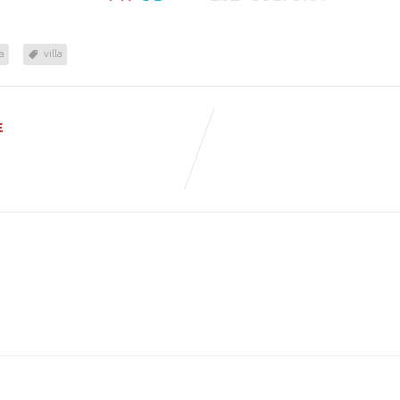
a
villa
E