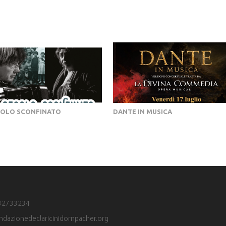
COLO SCONFINATO
DANTE IN MUSICA
32733234
ndazionedeclaricinidornpacher.org