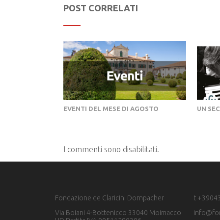
POST CORRELATI
EVENTI DEL MESE DI AGOSTO
UN SE
I commenti sono disabilitati.
Fondazione de Claricini Dornpacher
t +3904
Via Boiani 4-Bottenicco 33040 Moimacco
info@fo