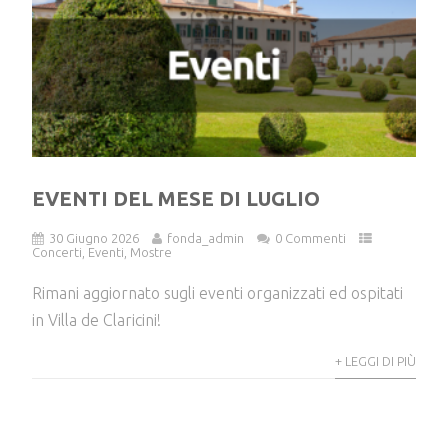
EVENTI DEL MESE DI LUGLIO
30 Giugno 2026
fonda_admin
0 Commenti
Concerti
,
Eventi
,
Mostre
Rimani aggiornato sugli eventi organizzati ed ospitati
in Villa de Claricini!
+ LEGGI DI PIÙ