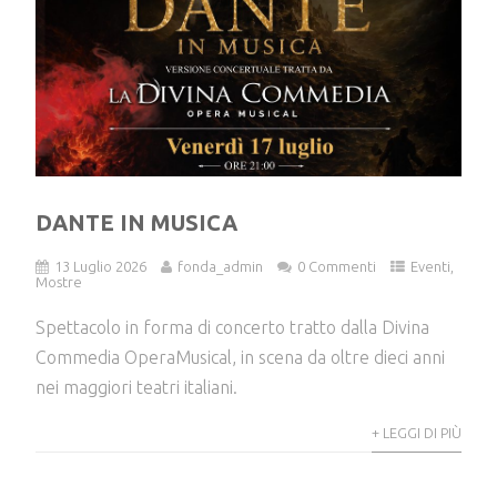
DANTE IN MUSICA
13 Luglio 2026
fonda_admin
0 Commenti
Eventi
,
Mostre
Spettacolo in forma di concerto tratto dalla Divina
Commedia OperaMusical, in scena da oltre dieci anni
nei maggiori teatri italiani.
+ LEGGI DI PIÙ