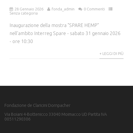
28 Gennaio 2026
fonda_admin
0 Commenti
Senza categoria
Inaugurazione della mostra "SPARE HEMP"
nell'ambito Interreg Spare - sabato 31 gennaio 2026
- ore 10:30
+ LEGGI DI PIÙ
Fondazione de Claricini Dornpacher
Via Boiani 4-Bottenicco 33040 Moimacco UD Partita IVA
00511290306