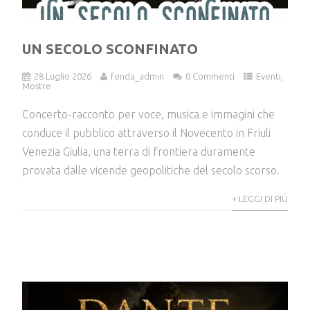
UN SECOLO SCONFINATO
28 Luglio 2026
fonda_admin
0 Commenti
Eventi
,
Mostre
Concerto-racconto per voce, musica e immagini che
conduce il pubblico attraverso il Novecento in Friuli
Venezia Giulia, una terra di frontiera duramente
provata dalle vicende geopolitiche del secolo scorso.
+ LEGGI DI PIÙ