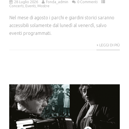
28 Luglio 2026
fonda_admin
0 Commenti
Concerti
,
Eventi
,
Mostre
Nel mese di agosto i parchi e giardini storici saranno
accessibili solamente dal lunedì al venerdì, salvo
eventi programmati.
+ LEGGI DI PIÙ