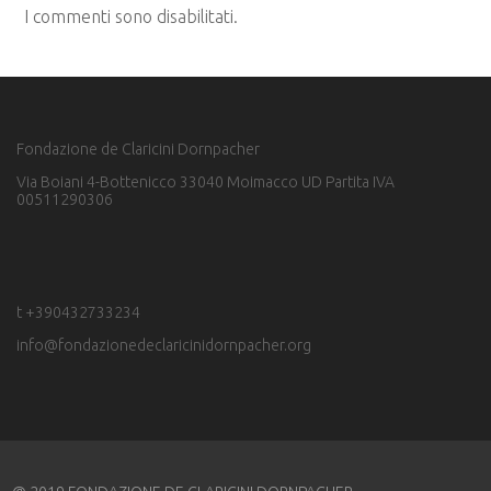
I commenti sono disabilitati.
Fondazione de Claricini Dornpacher
Via Boiani 4-Bottenicco 33040 Moimacco UD Partita IVA
00511290306
t +390432733234
info@fondazionedeclaricinidornpacher.org