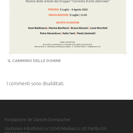
IL CAMMINO DELLE DONNE
I commenti sono disabilitati.
Fondazione de Claricini Dornpacher
Via Boiani 4-Bottenicco 33040 Moimacco UD Partita IVA