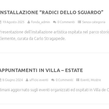
INSTALLAZIONE “RADICI DELLO SGUARDO”
19 Agosto 2025
fonda_admin
0 Commenti
Senza categoria
resentazione dell'installazione artistica ospitata nel parco stori
lemente, curata da Carlo Stragapede.
APPUNTAMENTI IN VILLA – ESTATE
8 Giugno 2024
ufficio eventi
0 Commenti
Eventi
,
Mostre
imani aggiornato sugli eventi organizzati ed ospitati in Villa de Cl