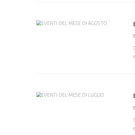
S
e
S
e