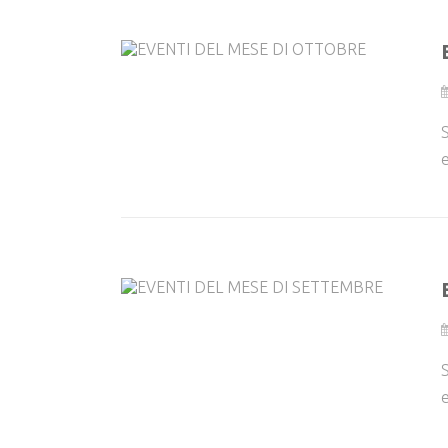
S
e
S
e