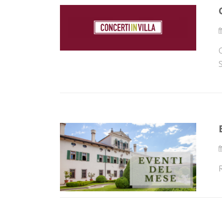
C
S
R