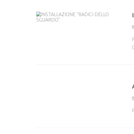
P
C
R