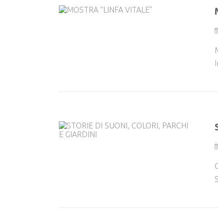
M
C
S