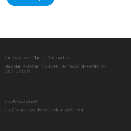
Fondazione de Claricini Dornpacher
Via Boiani 4-Bottenicco 33040 Moimacco UD Partita IVA
00511290306
t +390432733234
info@fondazionedeclaricinidornpacher.org