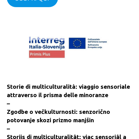
Storie di multiculturalità: viaggio sensoriale
attraverso il prisma delle minoranze
–
Zgodbe o večkulturnosti: senzorično
potovanje skozi prizmo manjšin
–
Storiis di multiculturalitât: viaç sensoriâl a