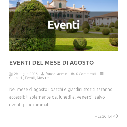
EVENTI DEL MESE DI AGOSTO
28 Luglio 2026
fonda_admin
0 Commenti
Concerti
,
Eventi
,
Mostre
Nel mese di agosto i parchi e giardini storici saranno
accessibili solamente dal lunedì al venerdì, salvo
eventi programmati.
+ LEGGI DI PIÙ