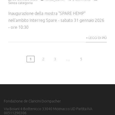
Senza categoria
Inaugurazione della mostra "SPARE HEMP"
nell'ambito Interreg Spare - sabato 31 gennaio 2026
- ore 10:30
+ LEGGI DI PIÙ
1
2
3
…
5
Fondazione de Claricini Dornpacher
Via Boiani 4-Bottenicco 33040 Moimacco UD Partita IVA
00511290306