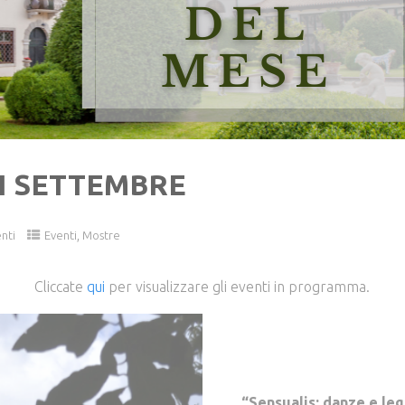
DI SETTEMBRE
,
nti
Eventi
Mostre
Cliccate
qui
per visualizzare gli eventi in programma.
“Sensualis: danze e le