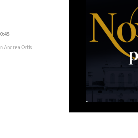
0:45
on Andrea Ortis