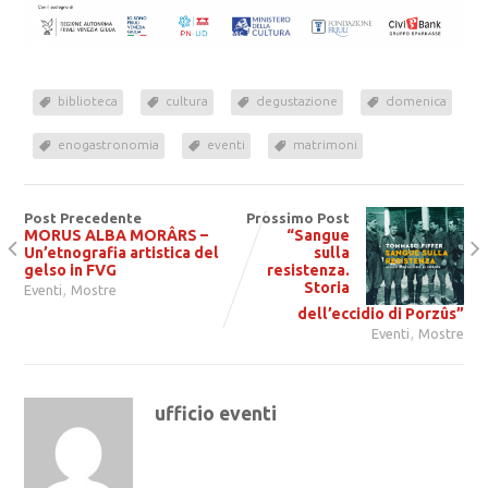
biblioteca
cultura
degustazione
domenica
enogastronomia
eventi
matrimoni
Post Precedente
Prossimo Post
MORUS ALBA MORÂRS –
“Sangue
Un’etnografia artistica del
sulla
gelso in FVG
resistenza.
,
Storia
Eventi
Mostre
dell’eccidio di Porzûs”
,
Eventi
Mostre
ufficio eventi