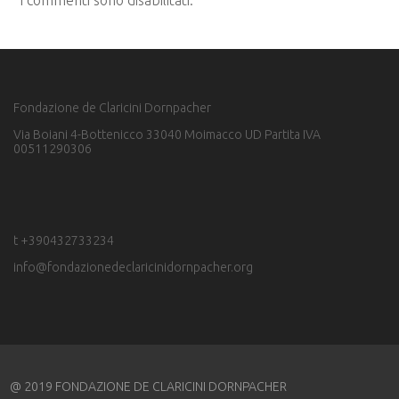
Fondazione de Claricini Dornpacher
Via Boiani 4-Bottenicco 33040 Moimacco UD Partita IVA
00511290306
t +390432733234
info@fondazionedeclaricinidornpacher.org
@ 2019 FONDAZIONE DE CLARICINI DORNPACHER