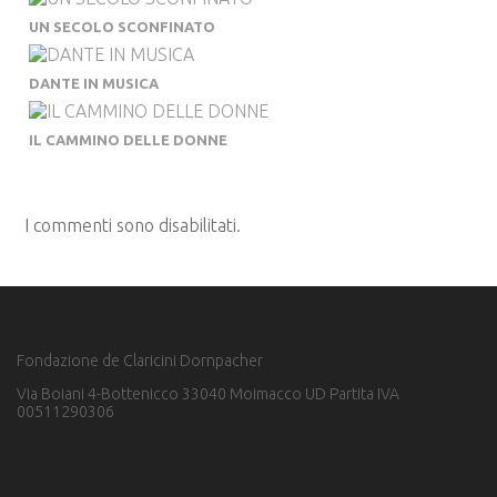
UN SECOLO SCONFINATO
DANTE IN MUSICA
IL CAMMINO DELLE DONNE
I commenti sono disabilitati.
Fondazione de Claricini Dornpacher
Via Boiani 4-Bottenicco 33040 Moimacco UD Partita IVA
00511290306