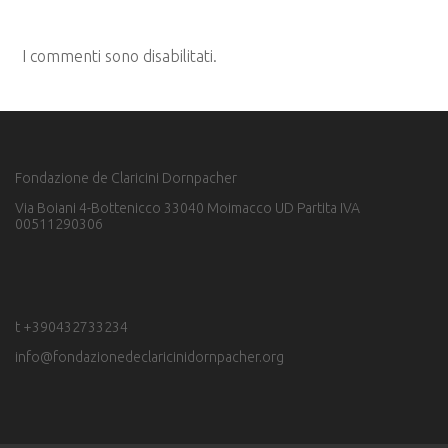
I commenti sono disabilitati.
Fondazione de Claricini Dornpacher
Via Boiani 4-Bottenicco 33040 Moimacco UD Partita IVA
00511290306
t +390432733234
info@fondazionedeclaricinidornpacher.org