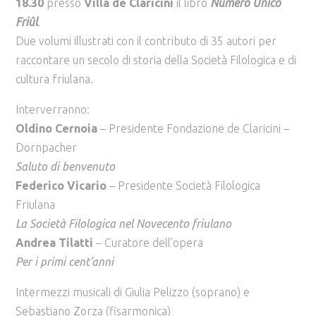
18.30
presso
Villa de Claricini
il libro
Numero Unico
Friûl
.
Due volumi illustrati con il contributo di 35 autori per
raccontare un secolo di storia della Società Filologica e di
cultura friulana.
Interverranno:
Oldino Cernoia
– Presidente Fondazione de Claricini –
Dornpacher
Saluto di benvenuto
Federico Vicario
– Presidente Società Filologica
Friulana
La Società Filologica nel Novecento friulano
Andrea Tilatti
– Curatore dell’opera
Per i primi cent’anni
Intermezzi musicali di Giulia Pelizzo (soprano) e
Sebastiano Zorza (fisarmonica)