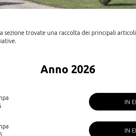
ta sezione trovate una raccolta dei principali articol
iative.
Anno 2026
mpa
IN 
6
mpa
IN 
6